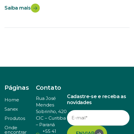
Universidade do Constestado – UnC Campus
Saiba mais
Concórdia. O prazo não será prorrogado. O tema deste
ano é “Bioeconomia: diversidade e riqueza para o […]
Páginas
Contato
Cadastre-se e receba as
Rua José
Home
novidades
Mendes
Sanex
Sobrinho, 420
CIC – Curitiba
Produtos
– Paraná
Onde
+55 41
encontrar
ENVIAR