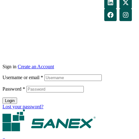
Siga a Sanex
Acompanhe as
nossas redes
sociais
© SANEX. Todos os direitos
Política de Privacidade
.
095 Design
.
reservados.
Sign in
Create an Account
Username or email
*
Password
*
Login
Lost your password?