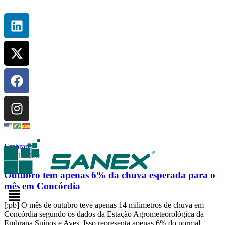
Tag:
Chuvas
Embrapa
10/11/2020
Outubro tem apenas 6% da chuva esperada para o
mês em Concórdia
[:pb] O mês de outubro teve apenas 14 milímetros de chuva em
Concórdia segundo os dados da Estação Agrometeorológica da
Embrapa Suínos e Aves. Isso representa apenas 6% do normal