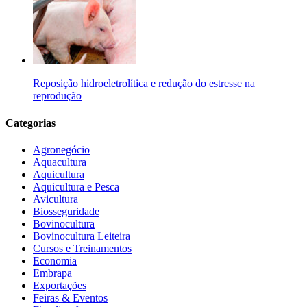
Reposição hidroeletrolítica e redução do estresse na
reprodução
Categorias
Agronegócio
Aquacultura
Aquicultura
Aquicultura e Pesca
Avicultura
Biosseguridade
Bovinocultura
Bovinocultura Leiteira
Cursos e Treinamentos
Economia
Embrapa
Exportações
Feiras & Eventos