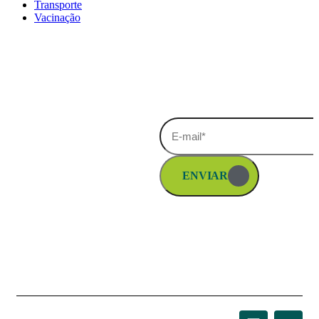
Transporte
Vacinação
Páginas
Contato
Cadastre-se e receba as novidades
Home
Rua José
Mendes
Sanex
Sobrinho,
Produtos
420
CIC –
ENVIAR
Onde
Curitiba –
encontrar
Paraná
Blog Sanex
+55 41
3249 1874
Contato
sanex@sanex.com.br