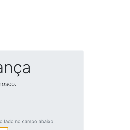
ança
nosco.
ao lado no campo abaixo