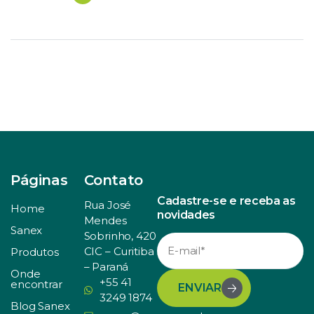
do agronegócio brasileiro cresceu 2,36% de janeiro a
novembro de 2019. Em novembro, especificamente, a
alta […]
Páginas
Contato
Cadastre-se e receba as
Rua José
Home
novidades
Mendes
Sanex
Sobrinho, 420
CIC – Curitiba
Produtos
– Paraná
Onde
+55 41
encontrar
ENVIAR
3249 1874
Blog Sanex