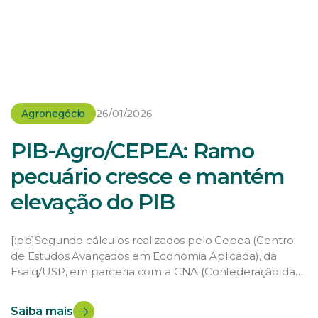
Agronegócio
26/01/2026
PIB-Agro/CEPEA: Ramo
pecuário cresce e mantém
elevação do PIB
[:pb]Segundo cálculos realizados pelo Cepea (Centro
de Estudos Avançados em Economia Aplicada), da
Esalq/USP, em parceria com a CNA (Confederação da
Agricultura e Pecuária do Brasil) e com a Fealq
(Fundação de Estudos Agrários Luiz de Queiroz), o PIB
Saiba mais