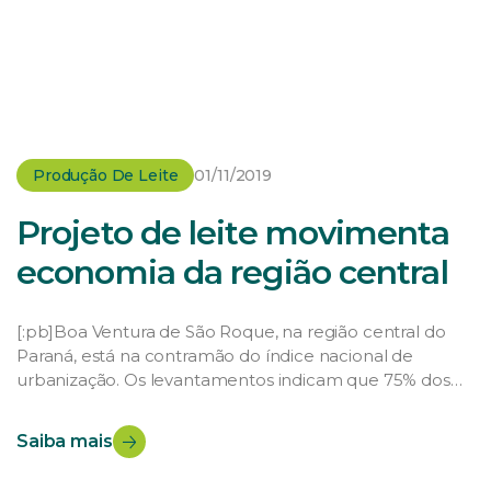
Produção De Leite
01/11/2019
Projeto de leite movimenta
economia da região central
[:pb]Boa Ventura de São Roque, na região central do
Paraná, está na contramão do índice nacional de
urbanização. Os levantamentos indicam que 75% dos
6,6 mil habitantes do município vivem no meio rural.
Boa parte dessa população continua em suas
Saiba mais
propriedades porque tem na pecuária leiteira uma
atividade que gera renda. O comércio da cidade […]