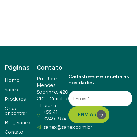
Páginas
Contato
Cadastre-se e receba as
Rua José
Home
novidades
Mendes
Sanex
Sobrinho, 420
CIC – Curitiba
Produtos
– Paraná
Onde
+55 41
encontrar
ENVIAR
3249 1874
Blog Sanex
sanex@sanex.com.br
Contato