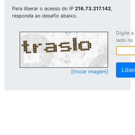
Para liberar o acesso
do IP
216.73.217.142
,
responda ao desafio abaixo.
Digite 
lado no
[trocar imagem]