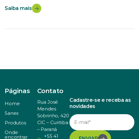
natura, volume que perfaz, até aqui, um total de 291.219
Saiba mais
toneladas. Comparativamente às três semanas
anteriores, […]
Páginas
Contato
Cadastre-se e receba as
Rua José
Home
novidades
Mendes
Sanex
Sobrinho, 420
CIC – Curitiba
Produtos
– Paraná
Onde
+55 41
encontrar
ENVIAR