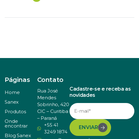
especial, relacionada a embalagens e revestimentos.
Representantes dessas empresas já podem responder
ao questionário, […]
Páginas
Contato
Cadastre-se e receba as
Rua José
Home
novidades
Mendes
Sanex
Sobrinho, 420
CIC – Curitiba
Produtos
– Paraná
Onde
+55 41
encontrar
ENVIAR
3249 1874
Blog Sanex