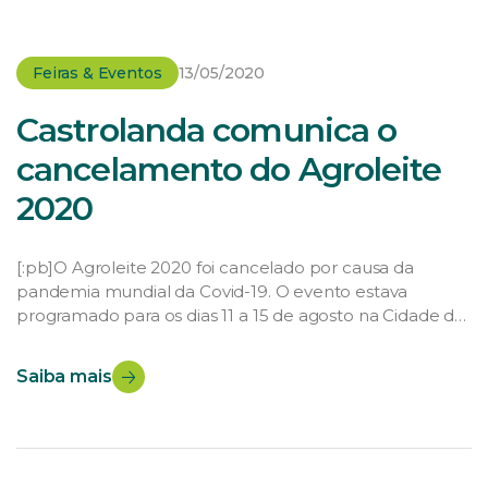
Feiras & Eventos
13/05/2020
Castrolanda comunica o
cancelamento do Agroleite
2020
[:pb]O Agroleite 2020 foi cancelado por causa da
pandemia mundial da Covid-19. O evento estava
programado para os dias 11 a 15 de agosto na Cidade do
Leite e Parque de Exposições Dario Macedo, em Castro,
no Paraná. É a primeira vez que o Agroleite é
Saiba mais
cancelado. No último ano, a feira agropecuária
organizada pela […]