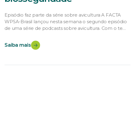
Episódio faz parte da série sobre avicultura A FACTA
WPSA-Brasil lançou nesta semana o segundo episódio
de uma série de podcasts sobre avicultura. Com o tema
“Biosseguridade na Avicultura em tempos de
pandemia”, o episódio tem duração de 10 minutos e foi
Saiba mais
desenvolvido pelo médico-veterinário e diretor da
Suiaves, Luiz Eduardo Conte. O profissional atua […]