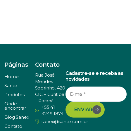
Páginas
Contato
Cadastre-se e receba as
Rua José
Home
novidades
Mendes
Sanex
Sobrinho, 420
CIC – Curitiba
Produtos
– Paraná
Onde
+55 41
encontrar
ENVIAR
3249 1874
Blog Sanex
sanex@sanex.com.br
Contato