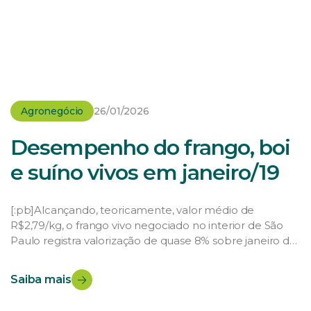
Agronegócio
26/01/2026
Desempenho do frango, boi
e suíno vivos em janeiro/19
[:pb]Alcançando, teoricamente, valor médio de
R$2,79/kg, o frango vivo negociado no interior de São
Paulo registra valorização de quase 8% sobre janeiro de
2018, mas em três anos acumula ganho ínfimo, de
apenas 0,72%, o que significa desempenho muitíssimo
Saiba mais
inferior ao da inflação que, a esta altura, apresenta
variação superior a 12%. Porém, os resultados […]