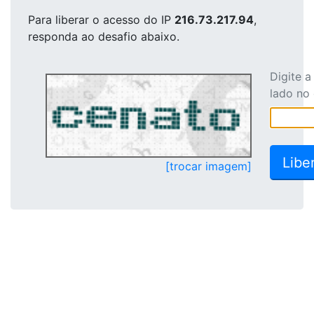
Para liberar o acesso
do IP
216.73.217.94
,
responda ao desafio abaixo.
Digite 
lado no
[trocar imagem]