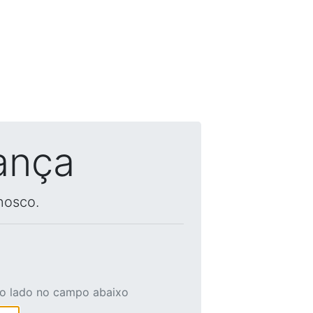
ança
nosco.
ao lado no campo abaixo