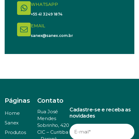
WHATSAPP
+55 41 3249 1874
EMAIL
sanex@sanex.com.br
Páginas
Contato
Cadastre-se e receba as
Rua José
Home
novidades
Mendes
Sanex
Sobrinho, 420
CIC – Curitiba
Produtos
– Paraná