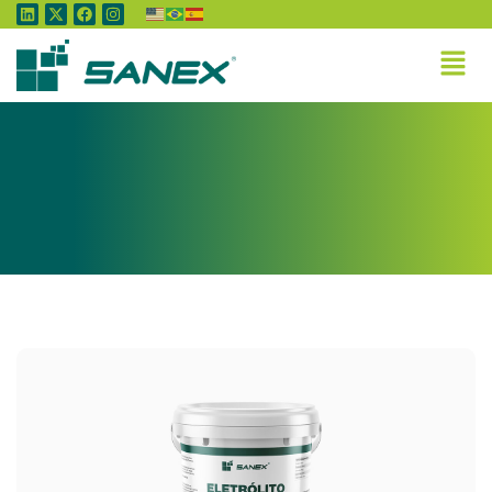
Home
»
Eletrólito Alto Desafio