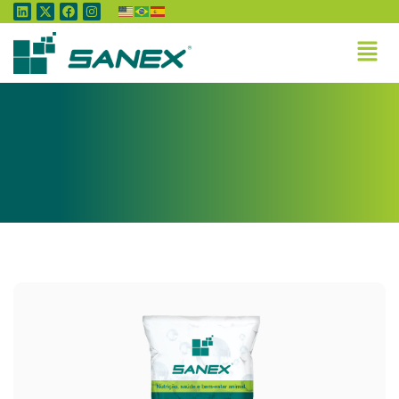
Home
»
Drylac