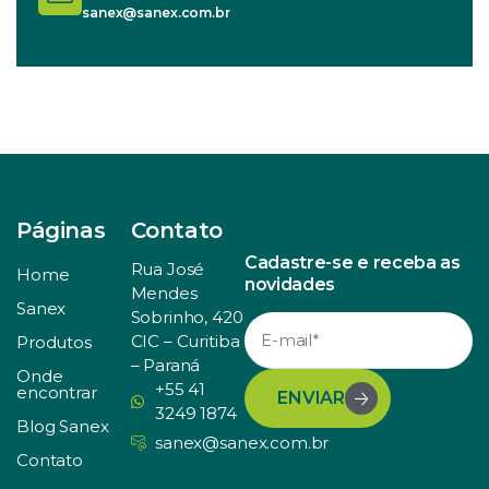
sanex@sanex.com.br
Páginas
Contato
Cadastre-se e receba as
Rua José
Home
novidades
Mendes
Sanex
Sobrinho, 420
CIC – Curitiba
Produtos
– Paraná
Onde
+55 41
encontrar
ENVIAR
3249 1874
Blog Sanex
sanex@sanex.com.br
Contato