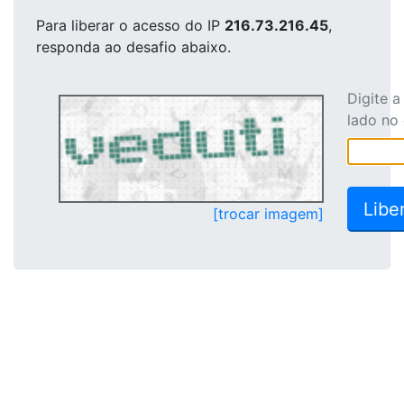
Para liberar o acesso
do IP
216.73.216.45
,
responda ao desafio abaixo.
Digite 
lado no
[trocar imagem]