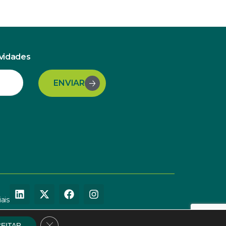
ovidades
ENVIAR
ais
Close GDPR Cookie Banner
EITAR