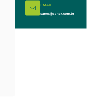
EMAIL
sanex@sanex.com.br