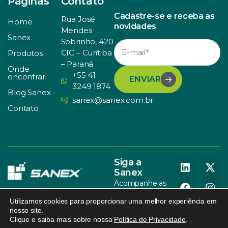
Páginas
Contato
Cadastre-se e receba as
Rua José
Home
novidades
Mendes
Sanex
Sobrinho, 420
CIC – Curitiba
Produtos
– Paraná
Onde
+55 41
encontrar
ENVIAR
3249 1874
Blog Sanex
sanex@sanex.com.br
Contato
Siga a
Sanex
Acompanhe as
nossas redes
Utilizamos cookies para proporcionar uma melhor experiência em
sociais
nosso site.
Clique e saiba mais sobre nossa
Política de Privacidade
.
© SANEX. Todos os direitos
Política de Privacidade
.
095