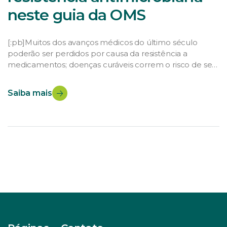
neste guia da OMS
[:pb]Muitos dos avanços médicos do último século
poderão ser perdidos por causa da resistência a
medicamentos; doenças curáveis correm o risco de se
tornarem intratáveis em todo o mundo. Entenda o que
leva à resistência e como governos e sociedade podem
Saiba mais
reagir ao problema. De acordo com a Organização
Mundial da Saúde, OMS, a resistência […]