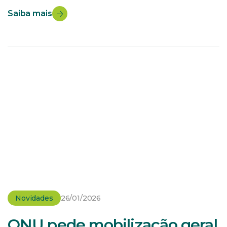
a Portaria nº 15, da SDA (Secretaria de Defesa
Saiba mais
Agropecuária), publicada segunda-feira (4/2)
no DOU (Diário Oficial da União). Considerando que o
prazo de 45 dias é concedido a partir da data de
publicação da nova portaria, os interessados em
manifestar-se tecnicamente […]
Novidades
26/01/2026
ONU pede mobilização geral