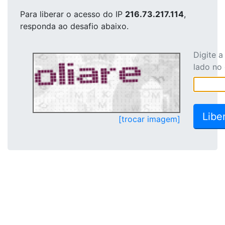
Para liberar o acesso
do IP
216.73.217.114
,
responda ao desafio abaixo.
Digite 
lado no
[trocar imagem]