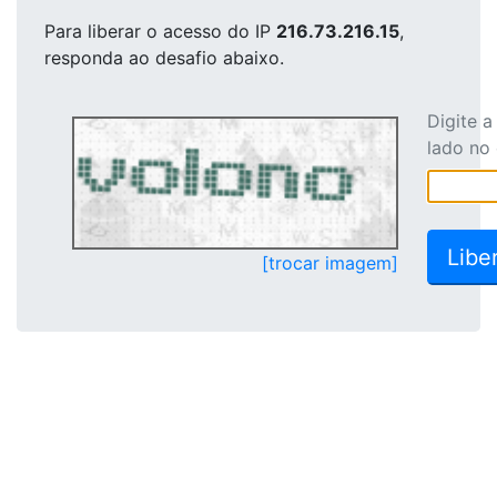
Para liberar o acesso
do IP
216.73.216.15
,
responda ao desafio abaixo.
Digite 
lado no
[trocar imagem]