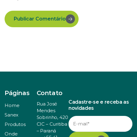
Publicar Comentário
Páginas
Contato
Cadastre-se e receba as
Rua José
Home
novidades
Mendes
Sanex
Sobrinho, 420
CIC – Curitiba
Produtos
– Paraná
Onde