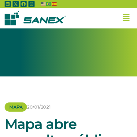
Home
»
MAPA
»
Mapa abre consulta pública sobre habilitação de
empresas e trânsito de produtos de origem animal
MAPA
20/01/2021
Mapa abre