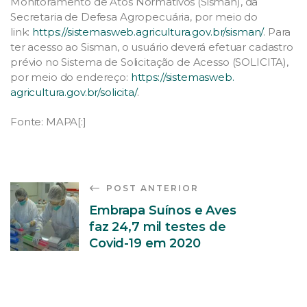
Monitoramento de Atos Normativos (Sisman), da
Secretaria de Defesa Agropecuária, por meio do
link:
https://sistemasweb.
agricultura.gov.br/sisman/
.
Para
ter acesso ao Sisman, o usuário deverá efetuar cadastro
prévio no Sistema de Solicitação de Acesso (SOLICITA),
por meio do endereço:
https://sistemasweb.
agricultura.gov.br/solicita/
.
Fonte: MAPA[:]
POST ANTERIOR
Embrapa Suínos e Aves
faz 24,7 mil testes de
Covid-19 em 2020