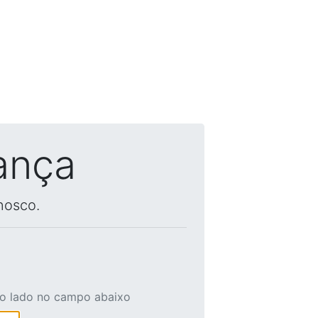
ança
nosco.
ao lado no campo abaixo