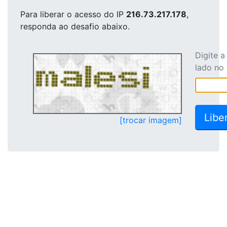
Para liberar o acesso
do IP
216.73.217.178
,
responda ao desafio abaixo.
Digite 
lado no
[trocar imagem]