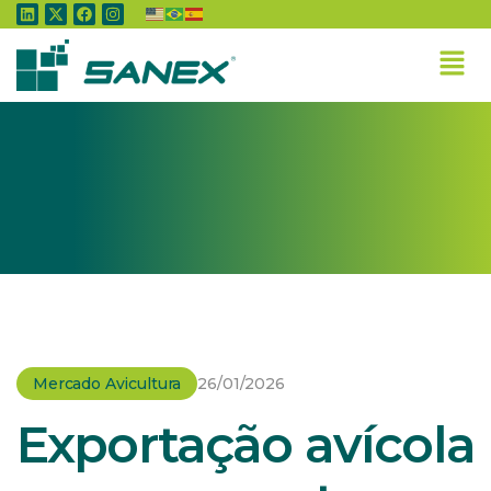
Home
»
Mercado Avicultura
»
Exportação avícola paranaense tem o melhor
bimestre da história
Mercado Avicultura
26/01/2026
Exportação avícola