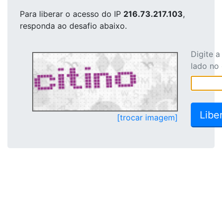
Para liberar o acesso
do IP
216.73.217.103
,
responda ao desafio abaixo.
Digite 
lado no
[trocar imagem]